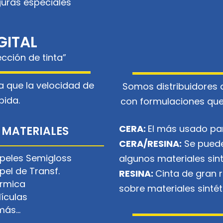
guras especiales
GITAL
ección de tinta”
a que la velocidad de
Somos distribuidores 
pida.
con formulaciones que
CERA:
El más usado par
MATERIALES
CERA/RESINA:
Se puede 
peles Semigloss
algunos materiales sint
pel de Transf.
RESINA:
Cinta de gran r
rmica
sobre materiales sintét
lículas
más…