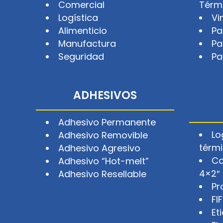
Comercial
Térm
Logística
Vi
Alimenticio
Pa
Manufactura
Pa
Seguridad
Pa
ADHESIVOS
Adhesivo Permanente
Lo
Adhesivo Removible
térm
Adhesivo Agresivo
Co
Adhesivo “Hot-melt”
4×2″
Adhesivo Resellable
Pr
FI
Et