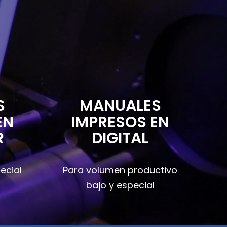
S
MANUALES
EN
IMPRESOS EN
R
DIGITAL
ecial
Para volumen productivo
bajo y especial