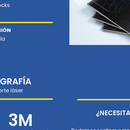
ocks
SIÓN
ía
IGRAFÍA
orte láser
3M
¿NECESITA