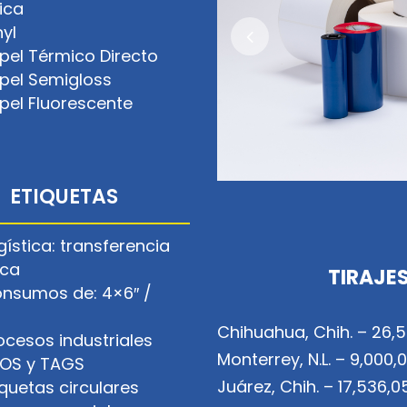
ica
nyl
pel Térmico Directo
pel Semigloss
pel Fluorescente
ETIQUETAS
gística: transferencia
ica
TIRAJE
nsumos de: 4×6″ /
Chihuahua, Chih. –
26,5
ocesos industriales
Monterrey, N.L. – 9,00
FOS y TAGS
Juárez, Chih. – 17,536,
iquetas circulares