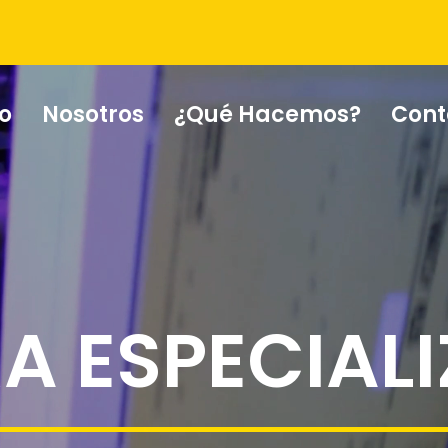
Reproductor
de
vídeo
io
Nosotros
¿Qué Hacemos?
Cont
A ESPECIAL